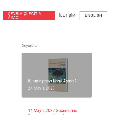
ÇEVRIMIÇI EĞITIM
İLETIŞIM
ENGLISH
ARACI
Duyurular
Kutuplaşmayı Nasıl Aşarız?
24 Mayıs 2023
14 Mayıs 2023 Seçimlerine