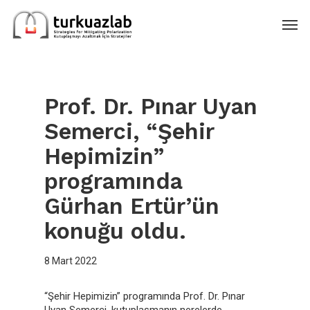
Skip
Men
to
main
content
Prof. Dr. Pınar Uyan
Semerci, “Şehir
Hepimizin”
programında
Gürhan Ertür’ün
konuğu oldu.
8 Mart 2022
“Şehir Hepimizin” programında Prof. Dr. Pınar
Uyan Semerci, kutuplaşmanın nerelerde