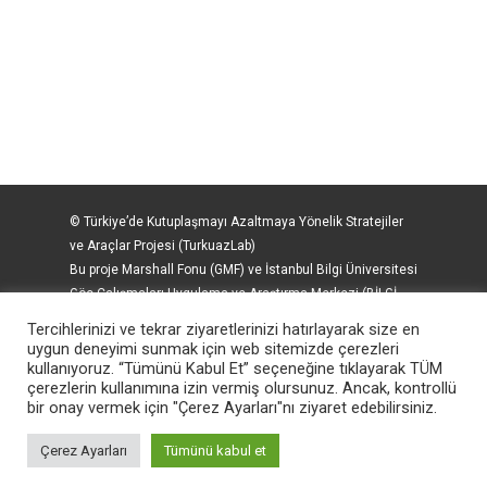
© Türkiye’de Kutuplaşmayı Azaltmaya Yönelik Stratejiler
ve Araçlar Projesi (TurkuazLab)
Bu proje Marshall Fonu (GMF) ve İstanbul Bilgi Üniversitesi
Göç Çalışmaları Uygulama ve Araştırma Merkezi (BİLGİ-
Göç) tarafından İsveç Uluslararası Kalkınma İşbirliği
Tercihlerinizi ve tekrar ziyaretlerinizi hatırlayarak size en
Ajansı’nın (SIDA) finansal desteği ile
uygun deneyimi sunmak için web sitemizde çerezleri
gerçekleştirilmektedir. Web sitesinde yer alan bilgi ve
kullanıyoruz. “Tümünü Kabul Et” seçeneğine tıklayarak TÜM
çerezlerin kullanımına izin vermiş olursunuz. Ancak, kontrollü
görüşler SIDA’nın görüş ve tutumu olarak yansıtılamaz.
bir onay vermek için "Çerez Ayarları"nı ziyaret edebilirsiniz.
Web site içeriği BİLGİ-Göç tarafından yürütülmektedir.
Çerez Ayarları
Tümünü kabul et
twitter
facebook
youtube
instagram