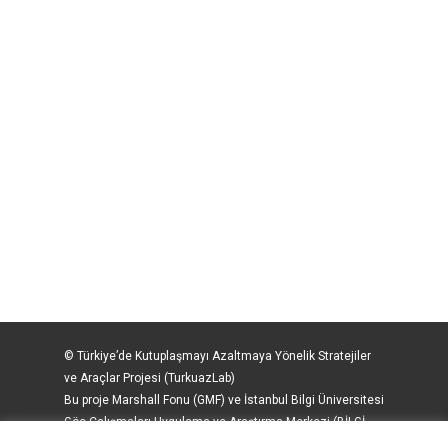
© Türkiye’de Kutuplaşmayı Azaltmaya Yönelik Stratejiler
ve Araçlar Projesi (TurkuazLab)
Bu proje Marshall Fonu (GMF) ve İstanbul Bilgi Üniversitesi
Göç Çalışmaları Uygulama ve Araştırma Merkezi (BİLGİ-
Göç) tarafından İsveç Uluslararası Kalkınma İşbirliği