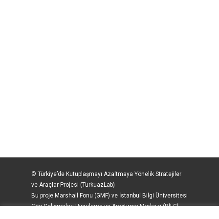
© Türkiye’de Kutuplaşmayı Azaltmaya Yönelik Stratejiler
ve Araçlar Projesi (TurkuazLab)
Bu proje Marshall Fonu (GMF) ve İstanbul Bilgi Üniversitesi
Göç Çalışmaları Uygulama ve Araştırma Merkezi (BİLGİ-
Göç) tarafından İsveç Uluslararası Kalkınma İşbirliği